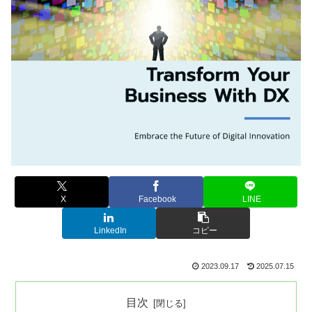
X
Facebook
LINE
LinkedIn
コピー
2023.09.17
2025.07.15
目次