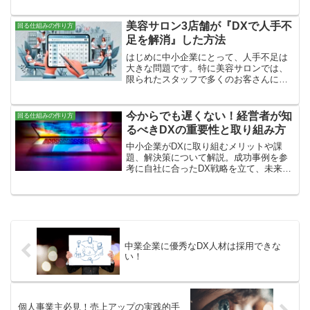
さんの時間と人手が必要で、スタッフが
忙しすぎて大変です。こういった問題を
解決するために、デジタルトランスフォ
美容サロン3店舗が『DXで人手不
回る仕組みの作り方
ーメーション（DX）がと...
足を解消』した方法
はじめに中小企業にとって、人手不足は
大きな問題です。特に美容サロンでは、
限られたスタッフで多くのお客さんに対
応しないといけないため、仕事の負担が
大きくなりがちです。でも、デジタル技
術を活用することで、この問題を解決で
今からでも遅くない！経営者が知
回る仕組みの作り方
きるかもしれません。この...
るべきDXの重要性と取り組み方
中小企業がDXに取り組むメリットや課
題、解決策について解説。成功事例を参
考に自社に合ったDX戦略を立て、未来に
向けた経営戦略を考えることの重要性に
ついても触れました。経済産業省の「DX
レポート」やIPAの「DX白書」を参考に
することをおすすめします。
中業企業に優秀なDX人材は採用できな
い！
個人事業主必見！売上アップの実践的手