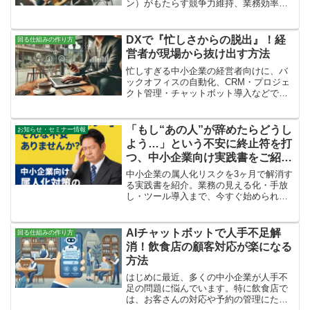
ン）がもたらす競争力維持、業務効率
化、顧客体験向上、データ活用、収益性
アップの効果と、着手すべきタイミング
（現状分析・市場変化・技術進化・経営
DXで『忙しさからの脱出』！経
回る仕組みの作り方
資源）を解説します。
営者が現場から抜け出す方法
忙しすぎる中小企業の経営者向けに、バ
ックオフィスの自動化、CRM・プロジェ
クト管理・チャットボット導入などで現
場業務から解放される方法をわかりやす
く解説。仕組み化による時間創出と収益
向上のステップも紹介します。
「もし“あの人”が辞めたらどうし
お知らせ・セミナー情報
よう…」という不安に終止符を打
つ、中小企業向け実践書をご紹介
します。
中小企業の属人化リスクを3ヶ月で解消す
る実践書を紹介。業務の見える化・手放
し・ツール導入まで、今すぐ始められま
す。
AIチャットボットで人手不足解
回る仕組みの作り方
消！飲食店の顧客対応が楽になる
方法
はじめに最近、多くの中小企業が人手不
足の問題に悩んでいます。特に飲食店で
は、お客さんの対応や予約の管理にたく