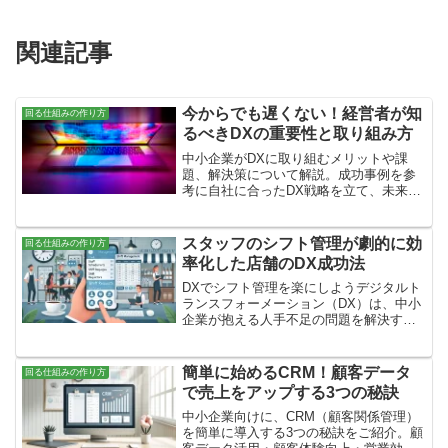
関連記事
今からでも遅くない！経営者が知
回る仕組みの作り方
るべきDXの重要性と取り組み方
中小企業がDXに取り組むメリットや課
題、解決策について解説。成功事例を参
考に自社に合ったDX戦略を立て、未来に
向けた経営戦略を考えることの重要性に
ついても触れました。経済産業省の「DX
レポート」やIPAの「DX白書」を参考に
スタッフのシフト管理が劇的に効
回る仕組みの作り方
することをおすすめします。
率化した店舗のDX成功法
DXでシフト管理を楽にしようデジタルト
ランスフォーメーション（DX）は、中小
企業が抱える人手不足の問題を解決する
ための強い味方です。特に店舗系のビジ
ネスにおいて、スタッフのシフト管理を
効率的に行うことは、限られた人員を最
簡単に始めるCRM！顧客データ
回る仕組みの作り方
大限に活用するために...
で売上をアップする3つの秘訣
中小企業向けに、CRM（顧客関係管理）
を簡単に導入する3つの秘訣をご紹介。顧