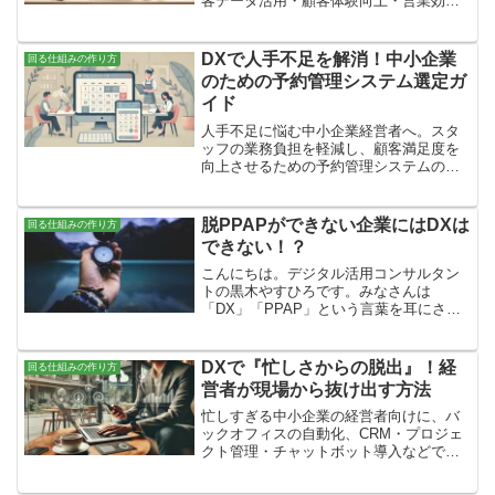
客データ活用・顧客体験向上・営業効率
化の視点から、リピート率や成約率アッ
プにつながる実践的な方法を解説しま
す。
DXで人手不足を解消！中小企業
回る仕組みの作り方
のための予約管理システム選定ガ
イド
人手不足に悩む中小企業経営者へ。スタ
ッフの業務負担を軽減し、顧客満足度を
向上させるための予約管理システムの選
定ポイント（使いやすさ、コストパフォ
ーマンス、サポート体制、安全性）をわ
かりやすく解説します。
脱PPAPができない企業にはDXは
回る仕組みの作り方
できない！？
こんにちは。デジタル活用コンサルタン
トの黒木やすひろです。みなさんは
「DX」「PPAP」という言葉を耳にされ
たことがあるでしょうか？「DX」とは、
Digital Transformation（デジタルトラン
スフォーメーション）の略「PPAP...
DXで『忙しさからの脱出』！経
回る仕組みの作り方
営者が現場から抜け出す方法
忙しすぎる中小企業の経営者向けに、バ
ックオフィスの自動化、CRM・プロジェ
クト管理・チャットボット導入などで現
場業務から解放される方法をわかりやす
く解説。仕組み化による時間創出と収益