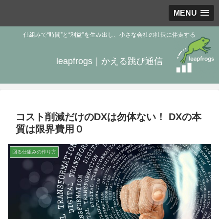
MENU
仕組みで“時間”と“利益”を生み出し、小さな会社の社長に伴走する
leapfrogs｜かえる跳び通信
コスト削減だけのDXは勿体ない！ DXの本
質は限界費用０
回る仕組みの作り方